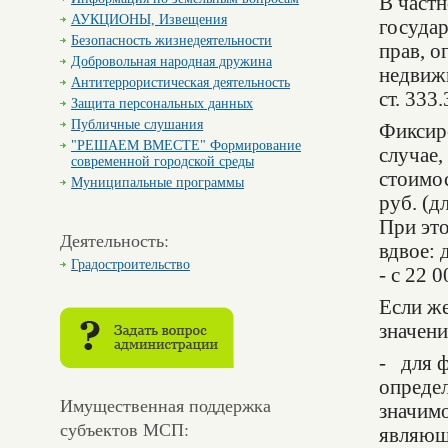
В частн
АУКЦИОНЫ, Извещения
госуда
Безопасность жизнедеятельности
прав, о
Добровольная народная дружина
недвижи
Антитеррористическая деятельность
ст. 333
Защита персональных данных
Публичные слушания
Фиксир
"РЕШАЕМ ВМЕСТЕ" Формирование
случае,
современной городской среды
стоимос
Муниципальные программы
руб. (д
При эт
Деятельность:
вдвое: 
Градостроительство
- с 22 
Если ж
значени
- для ф
опреде
Имущественная поддержка
значимо
субъектов МСП:
являющ