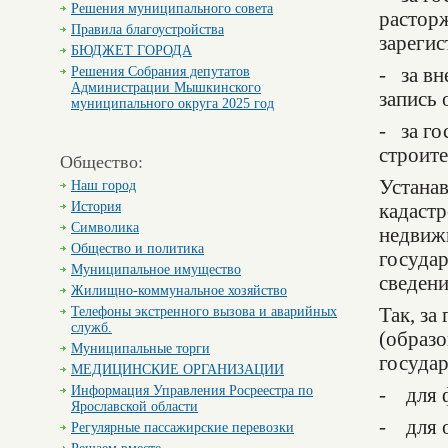
Решения муниципального совета
расторж
Правила благоустройства
зарегис
БЮДЖЕТ ГОРОДА
Решения Собрания депутатов
- за вн
Администрации Мышкинского
запись 
муниципального округа 2025 год
- за го
строите
Общество:
Устана
Наш город
История
кадастр
Символика
недвижи
Общество и политика
государ
Муниципальное имущество
сведени
Жилищно-коммунальное хозяйство
Телефоны экстренного вызова и аварийных
Так, за
служб.
(образ
Муниципальные торги
государ
МЕДИЦИНСКИЕ ОРГАНИЗАЦИИ
Информация Управления Росреестра по
- для ф
Ярославской области
- для о
Регулярные пассажирские перевозки