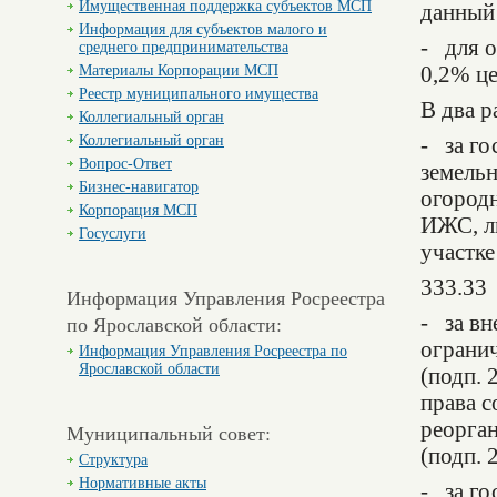
Имущественная поддержка субъектов МСП
данный 
Информация для субъектов малого и
- для о
среднего предпринимательства
Материалы Корпорации МСП
0,2% це
Реестр муниципального имущества
В два р
Коллегиальный орган
Коллегиальный орган
- за го
Вопрос-Ответ
земельн
Бизнес-навигатор
огородн
Корпорация МСП
ИЖС, ли
Госуслуги
участке
333.33
Информация Управления Росреестра
по Ярославской области:
- за вн
ограни
Информация Управления Росреестра по
Ярославской области
(подп. 
права с
реорга
Муниципальный совет:
(подп. 
Структура
Нормативные акты
- за го