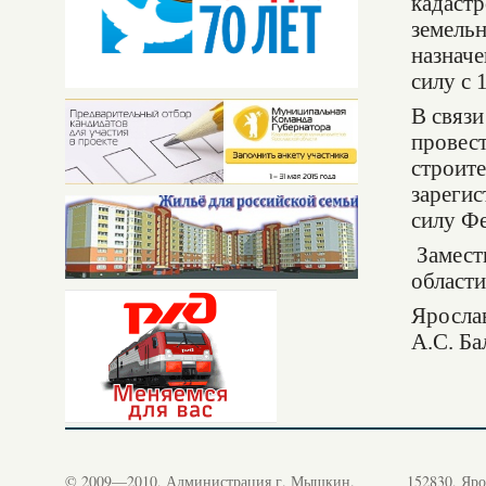
кадастр
земельн
назначе
силу с 
В связи
провес
строите
зарегис
силу Фе
Замест
области
Яр
А.С. Ба
© 2009—2010, Администрация г. Мышкин.
152830, Яро