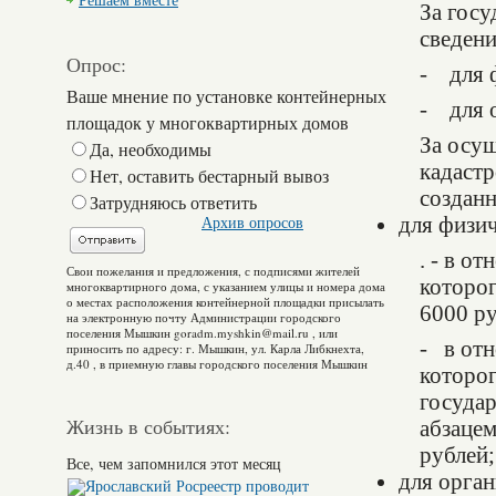
Решаем вместе
За госу
сведени
Опрос:
- для ф
Ваше мнение по установке контейнерных
- для о
площадок у многоквартирных домов
За осу
Да, необходимы
кадастр
Нет, оставить бестарный вывоз
создан
Затрудняюсь ответить
для физич
Архив опросов
. - в о
Свои пожелания и предложения, с подписями жителей
которог
многоквартирного дома, с указанием улицы и номера дома
о местах расположения контейнерной площадки присылать
6000 ру
на электронную почту Администрации городского
поселения Мышкин goradm.myshkin@mail.ru , или
- в от
приносить по адресу: г. Мышкин, ул. Карла Либкнехта,
д.40 , в приемную главы городского поселения Мышкин
которог
государ
Жизнь в событиях:
абзацем
рублей;
Все, чем запомнился этот месяц
для орган