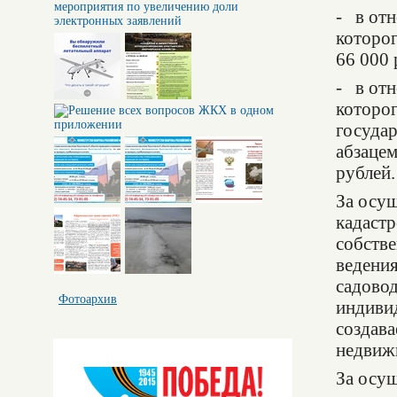
- в от
которог
66 000 
- в от
которог
государ
абзацем
рублей.
За осу
кадастр
собстве
ведения
садовод
Фотоархив
индиви
создава
недвиж
За осу